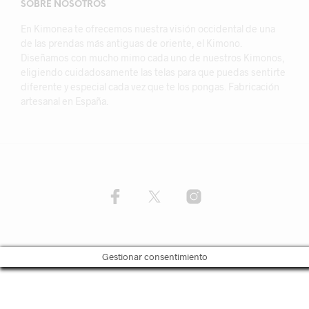
SOBRE NOSOTROS
En Kimonea te ofrecemos nuestra visión occidental de una
de las prendas más antiguas de oriente, el Kimono.
Diseñamos con mucho mimo cada uno de nuestros Kimonos,
eligiendo cuidadosamente las telas para que puedas sentirte
diferente y especial cada vez que te los pongas. Fabricación
artesanal en España.
Gestionar consentimiento