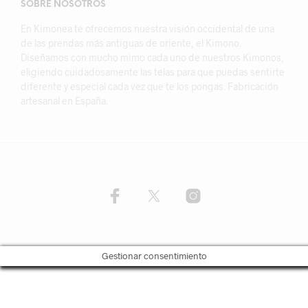
SOBRE NOSOTROS
En Kimonea te ofrecemos nuestra visión occidental de una
de las prendas más antiguas de oriente, el Kimono.
Diseñamos con mucho mimo cada uno de nuestros Kimonos,
eligiendo cuidadosamente las telas para que puedas sentirte
diferente y especial cada vez que te los pongas. Fabricación
artesanal en España.
Gestionar consentimiento