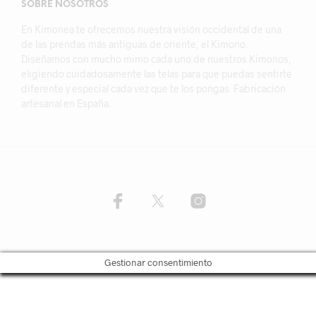
SOBRE NOSOTROS
En Kimonea te ofrecemos nuestra visión occidental de una
de las prendas más antiguas de oriente, el Kimono.
Diseñamos con mucho mimo cada uno de nuestros Kimonos,
eligiendo cuidadosamente las telas para que puedas sentirte
diferente y especial cada vez que te los pongas. Fabricación
artesanal en España.
Gestionar consentimiento