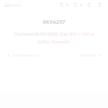
0
0
5K9A2117
Published
06/04/2020
. Size:
900 × 1350
in
Kaftán Romantic
<
>
ANTERIORMENTE
SIGUIENTE