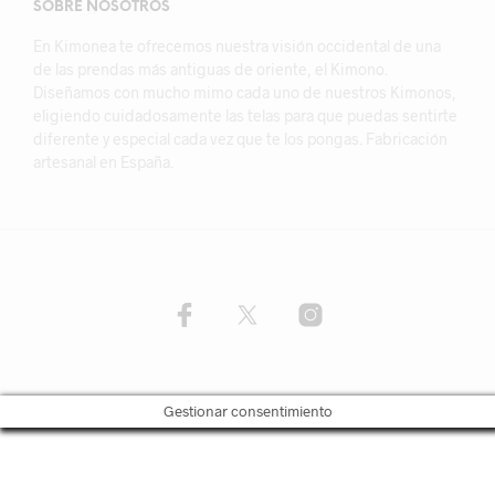
SOBRE NOSOTROS
En Kimonea te ofrecemos nuestra visión occidental de una
de las prendas más antiguas de oriente, el Kimono.
Diseñamos con mucho mimo cada uno de nuestros Kimonos,
eligiendo cuidadosamente las telas para que puedas sentirte
diferente y especial cada vez que te los pongas. Fabricación
artesanal en España.
Gestionar consentimiento