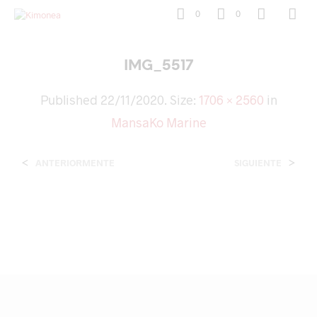
0
0
IMG_5517
Published
22/11/2020
. Size:
1706 × 2560
in
MansaKo Marine
<
>
ANTERIORMENTE
SIGUIENTE