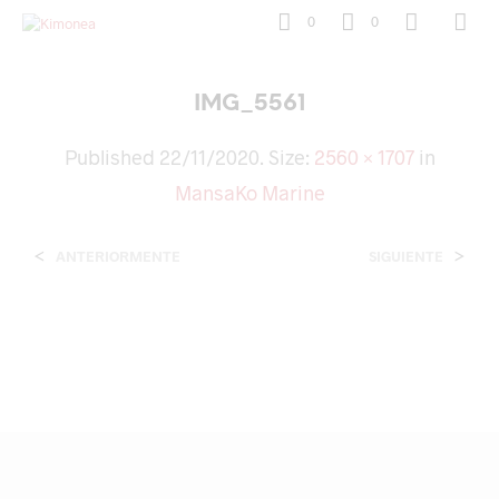
0
0
IMG_5561
Published
22/11/2020
. Size:
2560 × 1707
in
MansaKo Marine
<
>
ANTERIORMENTE
SIGUIENTE