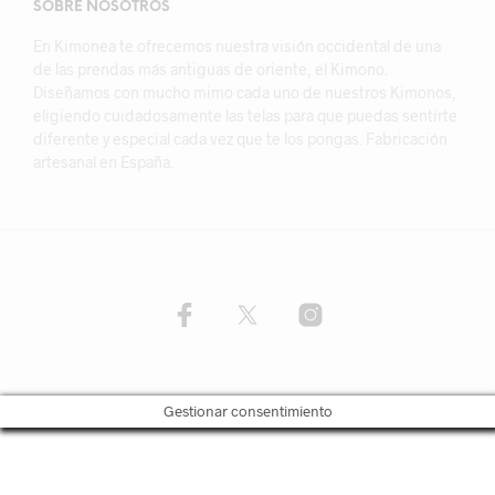
SOBRE NOSOTROS
En Kimonea te ofrecemos nuestra visión occidental de una
de las prendas más antiguas de oriente, el Kimono.
Diseñamos con mucho mimo cada uno de nuestros Kimonos,
eligiendo cuidadosamente las telas para que puedas sentirte
diferente y especial cada vez que te los pongas. Fabricación
artesanal en España.
Gestionar consentimiento