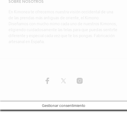
SOBRE NOSOTROS
En Kimonea te ofrecemos nuestra visión occidental de una
de las prendas más antiguas de oriente, el Kimono.
Diseñamos con mucho mimo cada uno de nuestros Kimonos,
eligiendo cuidadosamente las telas para que puedas sentirte
diferente y especial cada vez que te los pongas. Fabricación
artesanal en España.
Gestionar consentimiento