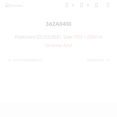
0
0
362A0410
Published
22/03/2021
. Size:
1707 × 2560
in
Oriental Azul
<
>
ANTERIORMENTE
SIGUIENTE