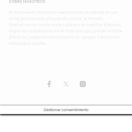
SOBRE NOSOTROS
En Kimonea te ofrecemos nuestra visión occidental de una
de las prendas más antiguas de oriente, el Kimono.
Diseñamos con mucho mimo cada uno de nuestros Kimonos,
eligiendo cuidadosamente las telas para que puedas sentirte
diferente y especial cada vez que te los pongas. Fabricación
artesanal en España.
Gestionar consentimiento