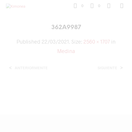
0
0
362A9987
Published
22/03/2021
. Size:
2560 × 1707
in
Medina
<
>
ANTERIORMENTE
SIGUIENTE