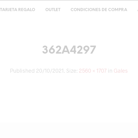
TARJETA REGALO
OUTLET
CONDICIONES DE COMPRA
362A4297
Published
20/10/2021
. Size:
2560 × 1707
in
Gales