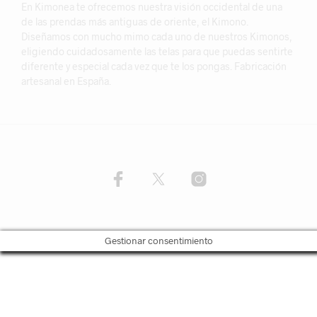
En Kimonea te ofrecemos nuestra visión occidental de una
de las prendas más antiguas de oriente, el Kimono.
Diseñamos con mucho mimo cada uno de nuestros Kimonos,
eligiendo cuidadosamente las telas para que puedas sentirte
diferente y especial cada vez que te los pongas. Fabricación
artesanal en España.
Gestionar consentimiento