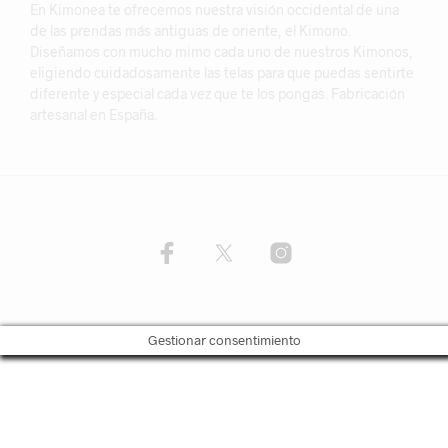
En Kimonea te ofrecemos nuestra visión occidental de una
de las prendas más antiguas de oriente, el Kimono.
Diseñamos con mucho mimo cada uno de nuestros Kimonos,
eligiendo cuidadosamente las telas para que puedas sentirte
diferente y especial cada vez que te los pongas. Fabricación
artesanal en España.
Gestionar consentimiento