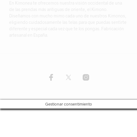
En Kimonea te ofrecemos nuestra visión occidental de una
de las prendas más antiguas de oriente, el Kimono.
Diseñamos con mucho mimo cada uno de nuestros Kimonos,
eligiendo cuidadosamente las telas para que puedas sentirte
diferente y especial cada vez que te los pongas. Fabricación
artesanal en España.
Gestionar consentimiento