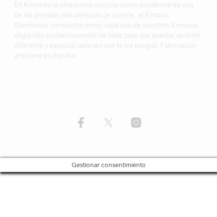
En Kimonea te ofrecemos nuestra visión occidental de una
de las prendas más antiguas de oriente, el Kimono.
Diseñamos con mucho mimo cada uno de nuestros Kimonos,
eligiendo cuidadosamente las telas para que puedas sentirte
diferente y especial cada vez que te los pongas. Fabricación
artesanal en España.
Gestionar consentimiento