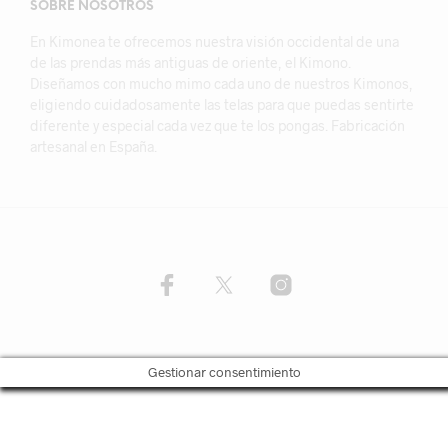
SOBRE NOSOTROS
En Kimonea te ofrecemos nuestra visión occidental de una
de las prendas más antiguas de oriente, el Kimono.
Diseñamos con mucho mimo cada uno de nuestros Kimonos,
eligiendo cuidadosamente las telas para que puedas sentirte
diferente y especial cada vez que te los pongas. Fabricación
artesanal en España.
Gestionar consentimiento