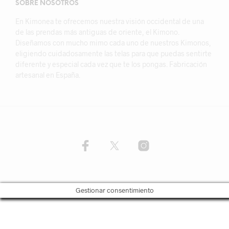
SOBRE NOSOTROS
En Kimonea te ofrecemos nuestra visión occidental de una
de las prendas más antiguas de oriente, el Kimono.
Diseñamos con mucho mimo cada uno de nuestros Kimonos,
eligiendo cuidadosamente las telas para que puedas sentirte
diferente y especial cada vez que te los pongas. Fabricación
artesanal en España.
Gestionar consentimiento