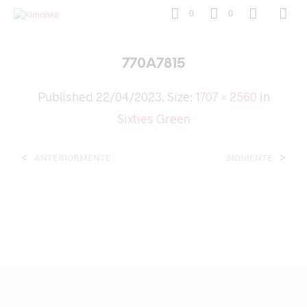
0
0
770A7815
Published
22/04/2023
. Size:
1707 × 2560
in
Sixties Green
<
>
ANTERIORMENTE
SIGUIENTE