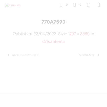
0
0
770A7590
Published
22/04/2023
. Size:
1707 × 2560
in
Crisantema
<
>
ANTERIORMENTE
SIGUIENTE