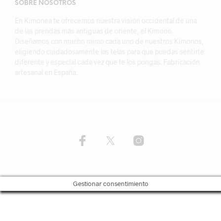
SOBRE NOSOTROS
En Kimonea te ofrecemos nuestra visión occidental de una
de las prendas más antiguas de oriente, el Kimono.
Diseñamos con mucho mimo cada uno de nuestros Kimonos,
eligiendo cuidadosamente las telas para que puedas sentirte
diferente y especial cada vez que te los pongas. Fabricación
artesanal en España.
Gestionar consentimiento