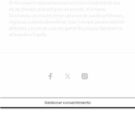
En Kimonea te ofrecemos nuestra visión occidental de una
de las prendas más antiguas de oriente, el Kimono.
Diseñamos con mucho mimo cada uno de nuestros Kimonos,
eligiendo cuidadosamente las telas para que puedas sentirte
diferente y especial cada vez que te los pongas. Fabricación
artesanal en España.
Gestionar consentimiento