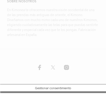
SOBRE NOSOTROS
En Kimonea te ofrecemos nuestra visión occidental de una
de las prendas más antiguas de oriente, el Kimono.
Diseñamos con mucho mimo cada uno de nuestros Kimonos,
eligiendo cuidadosamente las telas para que puedas sentirte
diferente y especial cada vez que te los pongas. Fabricación
artesanal en España.
Gestionar consentimiento