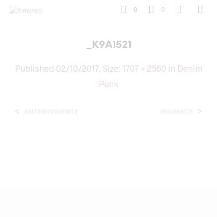
0
0
_K9A1521
Published
02/10/2017
. Size:
1707 × 2560
in
Denim
Punk
<
>
ANTERIORMENTE
SIGUIENTE