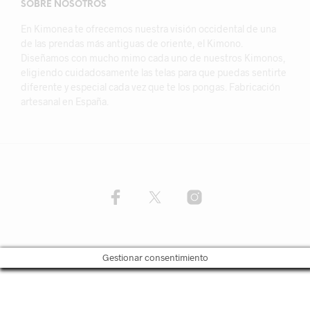
SOBRE NOSOTROS
En Kimonea te ofrecemos nuestra visión occidental de una
de las prendas más antiguas de oriente, el Kimono.
Diseñamos con mucho mimo cada uno de nuestros Kimonos,
eligiendo cuidadosamente las telas para que puedas sentirte
diferente y especial cada vez que te los pongas. Fabricación
artesanal en España.
Gestionar consentimiento