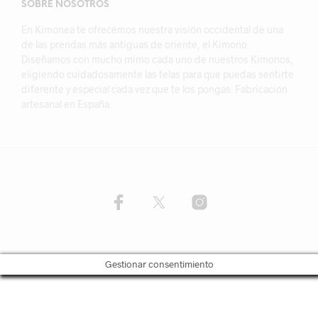
SOBRE NOSOTROS
En Kimonea te ofrecemos nuestra visión occidental de una
de las prendas más antiguas de oriente, el Kimono.
Diseñamos con mucho mimo cada uno de nuestros Kimonos,
eligiendo cuidadosamente las telas para que puedas sentirte
diferente y especial cada vez que te los pongas. Fabricación
artesanal en España.
Gestionar consentimiento