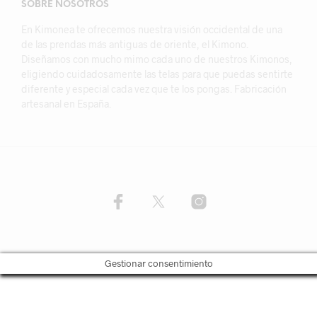
SOBRE NOSOTROS
En Kimonea te ofrecemos nuestra visión occidental de una
de las prendas más antiguas de oriente, el Kimono.
Diseñamos con mucho mimo cada uno de nuestros Kimonos,
eligiendo cuidadosamente las telas para que puedas sentirte
diferente y especial cada vez que te los pongas. Fabricación
artesanal en España.
Gestionar consentimiento