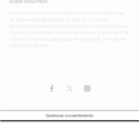
SOBRE NOSOTROS
En Kimonea te ofrecemos nuestra visión occidental de una
de las prendas más antiguas de oriente, el Kimono.
Diseñamos con mucho mimo cada uno de nuestros Kimonos,
eligiendo cuidadosamente las telas para que puedas sentirte
diferente y especial cada vez que te los pongas. Fabricación
artesanal en España.
Gestionar consentimiento