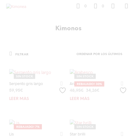
0
0
Kimonos
FILTRAR
SIN STOCK
SIN STOCK
Serpento gris largo
Arabesco
REBAJADO! 30%
El
El
59,95
€
48,95
€
34,26
€
precio
precio
LEER MÁS
LEER MÁS
original
actual
era:
es:
48,95€.
34,26€.
REBAJADO! 7%
SIN STOCK
Lis
Star brilli