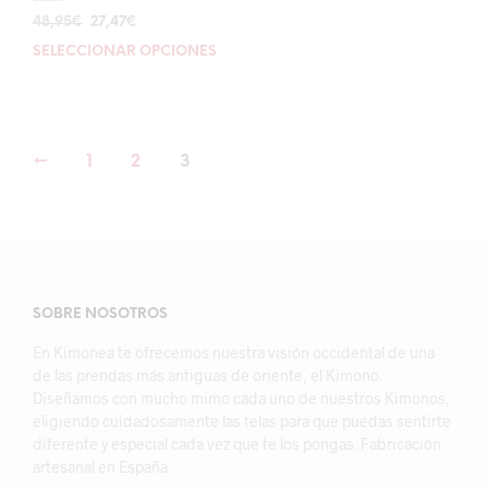
Valorado con
El
El
48,95
€
27,47
€
5.00
de 5
precio
precio
SELECCIONAR OPCIONES
Este
original
actual
producto
era:
es:
tiene
48,95€.
27,47€.
múltiples
variantes.
←
1
2
3
Las
opciones
se
pueden
elegir
en
la
SOBRE NOSOTROS
página
de
En Kimonea te ofrecemos nuestra visión occidental de una
producto
de las prendas más antiguas de oriente, el Kimono.
Diseñamos con mucho mimo cada uno de nuestros Kimonos,
eligiendo cuidadosamente las telas para que puedas sentirte
diferente y especial cada vez que te los pongas. Fabricación
artesanal en España.