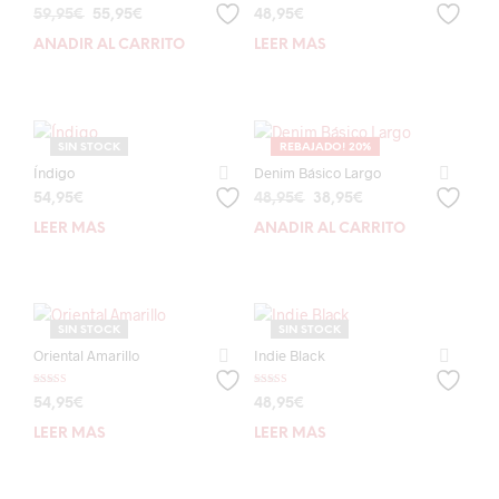
El
El
59,95
€
55,95
€
48,95
€
precio
precio
AÑADIR AL CARRITO
LEER MÁS
original
actual
era:
es:
59,95€.
55,95€.
SIN STOCK
REBAJADO! 20%
Índigo
Denim Básico Largo
El
El
54,95
€
48,95
€
38,95
€
precio
precio
LEER MÁS
AÑADIR AL CARRITO
original
actual
era:
es:
48,95€.
38,95€.
SIN STOCK
SIN STOCK
Oriental Amarillo
Indie Black
Valorado con
Valorado con
54,95
€
48,95
€
5.00
5.00
de 5
de 5
LEER MÁS
LEER MÁS