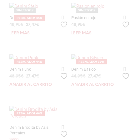
SIN STOCK
SIN STOCK
Denim Stelo
Pasión en rojo
REBAJADO! 44%
El
El
48,95
€
27,47
€
48,95
€
precio
precio
LEER MÁS
LEER MÁS
original
actual
era:
es:
48,95€.
27,47€.
REBAJADO! 44%
REBAJADO! 39%
Denim Punk
Denim Básico
El
El
El
El
48,95
€
27,47
€
44,95
€
27,47
€
precio
precio
precio
precio
AÑADIR AL CARRITO
AÑADIR AL CARRITO
original
actual
original
actual
era:
es:
era:
es:
48,95€.
27,47€.
44,95€.
27,47€.
REBAJADO! 44%
Denim Brodita by Asis
Percales