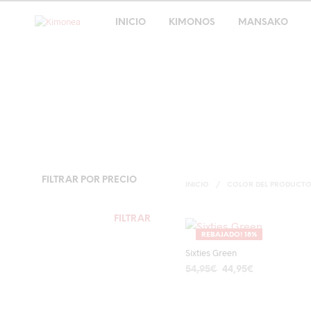
INICIO
KIMONOS
MANSAKO
FILTRAR POR PRECIO
INICIO
/
COLOR DEL PRODUCT
PRECIO
PRECIO
FILTRAR
MÍNIMO
MÁXIMO
REBAJADO! 18%
Sixties Green
El
El
54,95
€
44,95
€
precio
precio
AÑADIR AL CARRITO
original
actual
era:
es: