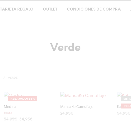
TARJETA REGALO
OUTLET
CONDICIONES DE COMPRA
Verde
O
/
VERDE
REBAJADO! 36%
SIN 
Medina
MansaKo Camuflaje
Kaftán F
REBA
24,95
€
54,95
€
Valorado con
El
El
54,95
€
34,95
€
5.00
AÑADIR AL CARRITO
LEER 
de 5
precio
precio
AÑADIR AL CARRITO
original
actual