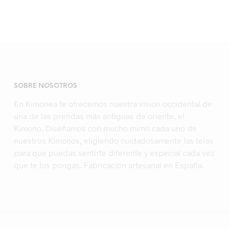
era:
es:
54,95€.
34,95€.
SOBRE NOSOTROS
En Kimonea te ofrecemos nuestra visión occidental de
una de las prendas más antiguas de oriente, el
Kimono. Diseñamos con mucho mimo cada uno de
nuestros Kimonos, eligiendo cuidadosamente las telas
para que puedas sentirte diferente y especial cada vez
que te los pongas. Fabricación artesanal en España.