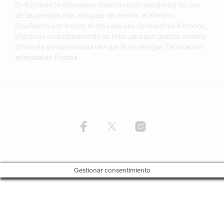
En Kimonea te ofrecemos nuestra visión occidental de una
de las prendas más antiguas de oriente, el Kimono.
Diseñamos con mucho mimo cada uno de nuestros Kimonos,
eligiendo cuidadosamente las telas para que puedas sentirte
diferente y especial cada vez que te los pongas. Fabricación
artesanal en España.
Gestionar consentimiento