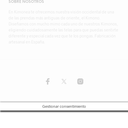
SOBRE NOSOTROS
En Kimonea te ofrecemos nuestra visión occidental de una
de las prendas más antiguas de oriente, el Kimono.
Diseñamos con mucho mimo cada uno de nuestros Kimonos,
eligiendo cuidadosamente las telas para que puedas sentirte
diferente y especial cada vez que te los pongas. Fabricación
artesanal en España.
Gestionar consentimiento