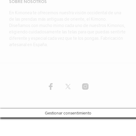
SOBRE NOSOTROS
En Kimonea te ofrecemos nuestra visión occidental de una
de las prendas más antiguas de oriente, el Kimono.
Diseñamos con mucho mimo cada uno de nuestros Kimonos,
eligiendo cuidadosamente las telas para que puedas sentirte
diferente y especial cada vez que te los pongas. Fabricación
artesanal en España.
Gestionar consentimiento