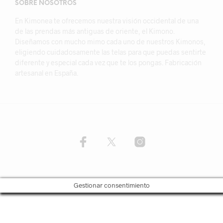
SOBRE NOSOTROS
En Kimonea te ofrecemos nuestra visión occidental de una
de las prendas más antiguas de oriente, el Kimono.
Diseñamos con mucho mimo cada uno de nuestros Kimonos,
eligiendo cuidadosamente las telas para que puedas sentirte
diferente y especial cada vez que te los pongas. Fabricación
artesanal en España.
Gestionar consentimiento