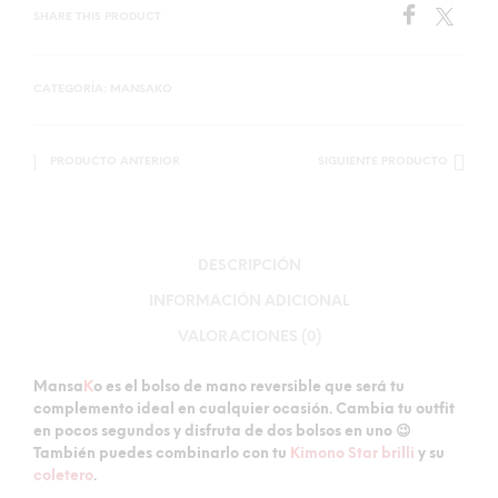
SHARE THIS PRODUCT
CATEGORÍA:
MANSAKO
PRODUCTO ANTERIOR
SIGUIENTE PRODUCTO
DESCRIPCIÓN
INFORMACIÓN ADICIONAL
VALORACIONES (0)
Mansa
K
o es el
bolso de mano reversible
que será tu
complemento ideal en cualquier ocasión. Cambia tu outfit
en pocos segundos y disfruta de dos bolsos en uno 😉
También puedes combinarlo con tu
K
imono Star brilli
y su
coletero
.