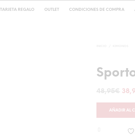
TARJETA REGALO
OUTLET
CONDICIONES DE COMPRA
INICIO
/
KIMONOS
Sporto
El
48,95
€
38,
pre
orig
AÑADIR AL 
era
48,