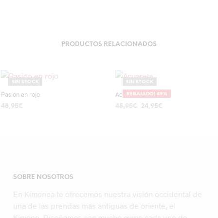
PRODUCTOS RELACIONADOS
SIN STOCK
SIN STOCK
Pasión en rojo
Acuarela
REBAJADO! 49%
El
El
48,95
€
48,95
€
24,95
€
precio
precio
LEER MÁS
LEER MÁS
original
actual
era:
es:
48,95€.
24,95€.
SOBRE NOSOTROS
En Kimonea te ofrecemos nuestra visión occidental de
una de las prendas más antiguas de oriente, el
Kimono. Diseñamos con mucho mimo cada uno de