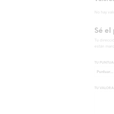
No hay val
Sé el
Tu direcci
están mar
TU PUNTU
TU VALOR