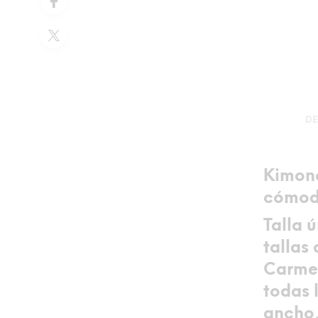
DE
Kimono
cómodo
Talla 
tallas 
Carmen
todas 
ancho, 