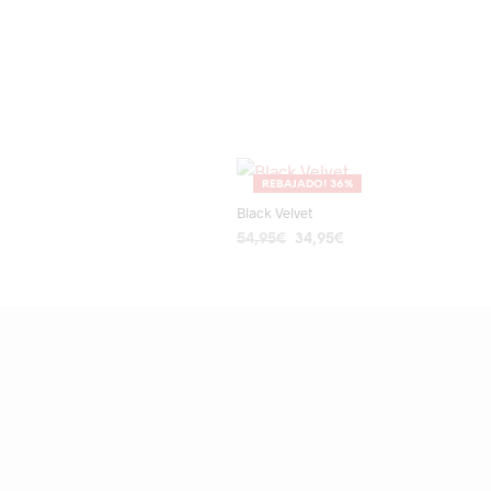
REBAJADO! 36%
Black Velvet
El
El
54,95
€
34,95
€
precio
precio
AÑADIR AL CARRITO
original
actual
era:
es:
54,95€.
34,95€.