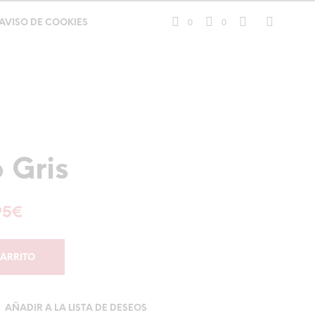
0
0
AVISO DE COOKIES
 Gris
El
95
€
cio
precio
inal
actual
CARRITO
:
es:
95€.
38,95€.
AÑADIR A LA LISTA DE DESEOS