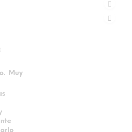
)
ro. Muy
as
y
ante
varlo