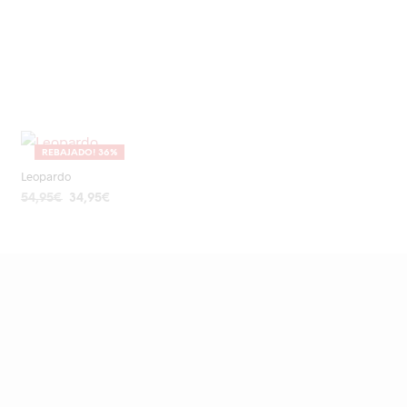
REBAJADO! 36%
Leopardo
El
El
54,95
€
34,95
€
precio
precio
AÑADIR AL CARRITO
original
actual
era:
es:
54,95€.
34,95€.