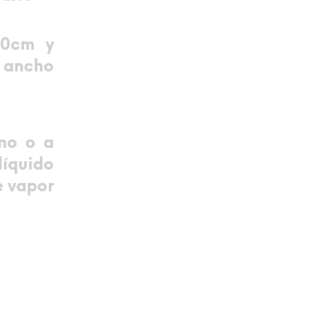
60cm y
y ancho
no o a
líquido
e vapor