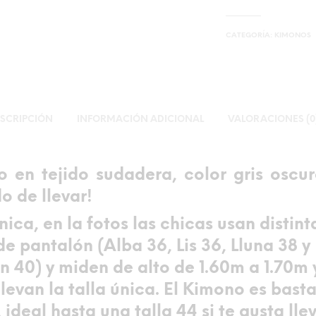
CATEGORÍA:
KIMONOS
SCRIPCIÓN
INFORMACIÓN ADICIONAL
VALORACIONES (0
 en tejido sudadera, color gris oscu
 de llevar!
única
, en la fotos las chicas usan distint
de pantalón (Alba 36, Lis 36, Lluna 38 y
 40) y miden de alto de 1.60m a 1.70m 
llevan la talla única. El Kimono es bast
ideal hasta una talla 44 si te gusta lle