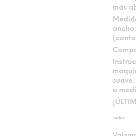
más ab
Medid
ancho 
(conto
Compo
Instru
máquin
suave.
a medi
¡ÚLTI
color
Valora