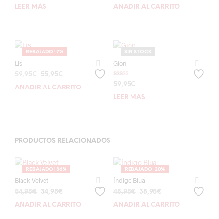
precio
precio
LEER MÁS
AÑADIR AL CARRITO
original
actual
era:
es:
54,95€.
27,47€.
REBAJADO! 7%
SIN STOCK
Lis
Gion
El
El
59,95
€
55,95
€
Valorado con
precio
precio
59,95
€
5.00
AÑADIR AL CARRITO
de 5
original
actual
LEER MÁS
era:
es:
59,95€.
55,95€.
PRODUCTOS RELACIONADOS
REBAJADO! 36%
REBAJADO! 20%
Black Velvet
Índigo Blua
El
El
El
El
54,95
€
34,95
€
48,95
€
38,95
€
precio
precio
precio
precio
AÑADIR AL CARRITO
AÑADIR AL CARRITO
original
actual
original
actual