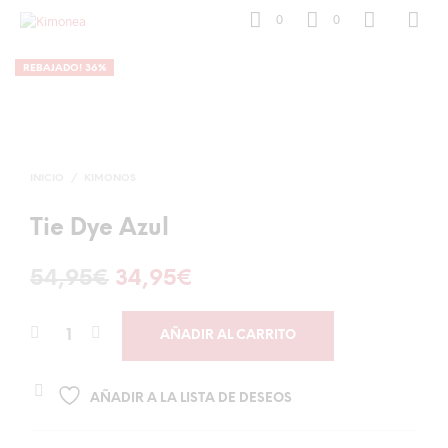
0
0
REBAJADO! 36%
INICIO
/
KIMONOS
Tie Dye Azul
El
El
54,95
€
34,95
€
precio
precio
AÑADIR AL CARRITO
original
actual
era:
es:
AÑADIR A LA LISTA DE DESEOS
54,95€.
34,95€.