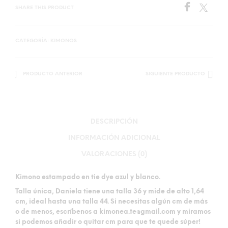
SHARE THIS PRODUCT
CATEGORÍA:
KIMONOS
PRODUCTO ANTERIOR
SIGUIENTE PRODUCTO
DESCRIPCIÓN
INFORMACIÓN ADICIONAL
VALORACIONES (0)
Kimono estampado en tie dye azul y blanco.
Talla única
, Daniela tiene una talla 36 y mide de alto 1,64
cm, ideal hasta una talla 44. Si necesitas algún cm de más
o de menos, escríbenos a kimonea.te@gmail.com y miramos
si podemos añadir o quitar cm para que te quede súper!