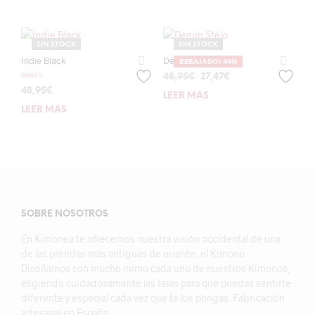
era:
es:
era:
es:
54,95€.
34,95€.
48,95€.
38,95€.
SIN STOCK
SIN STOCK
Indie Black
Denim Stelo
REBAJADO! 44%
El
El
48,95
€
27,47
€
Valorado con
precio
precio
48,95
€
5.00
LEER MÁS
de 5
original
actual
LEER MÁS
era:
es:
48,95€.
27,47€.
SOBRE NOSOTROS
En Kimonea te ofrecemos nuestra visión occidental de una
de las prendas más antiguas de oriente, el Kimono.
Diseñamos con mucho mimo cada uno de nuestros Kimonos,
eligiendo cuidadosamente las telas para que puedas sentirte
diferente y especial cada vez que te los pongas. Fabricación
artesanal en España.