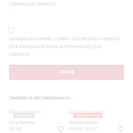
CORREO ELECTRÓNICO
*
GUARDA MI NOMBRE, CORREO ELECTRÓNICO Y WEB EN
ESTE NAVEGADOR PARA LA PRÓXIMA VEZ QUE
COMENTE.
TAMBIÉN TE RECOMENDAMOS…
SIN STOCK
REBAJADO! 50%
Vichy Romantic
Serpento marrón
El
El
54,95
€
54,95
€
27,47
€