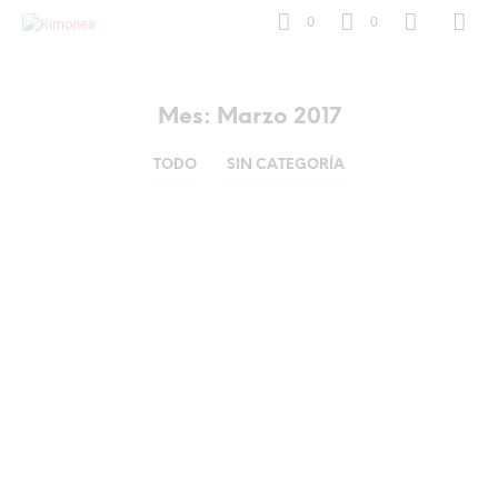
0
0
Mes:
Marzo 2017
TODO
SIN CATEGORÍA
El Kimono, la prenda
“must have” de esta
primavera- verano
2017