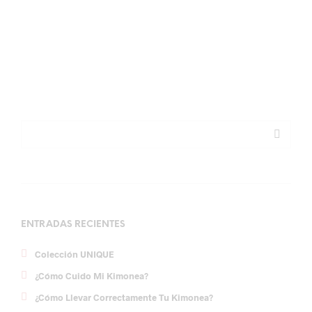
por
en
KIMONEA
27/03/2017
No es nada nuevo que los Kimonos son la prenda
más “in” desde hace unas…
SEGUIR LEYENDO
ENTRADAS RECIENTES
Colección UNIQUE
¿Cómo Cuido Mi Kimonea?
¿Cómo Llevar Correctamente Tu Kimonea?