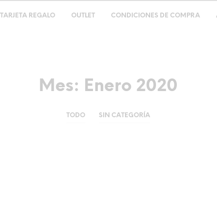
TARJETA REGALO
OUTLET
CONDICIONES DE COMPRA
Mes:
Enero 2020
TODO
SIN CATEGORÍA
mente tu Kimonea?