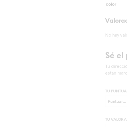
color
Valora
No hay val
Sé el
Tu direcci
están mar
TU PUNTU
TU VALOR