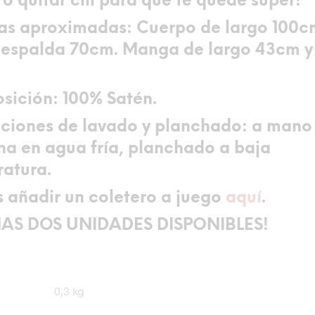
 o quitar cm para que te quede súper!
as aproximadas:
Cuerpo de largo 100c
espalda 70cm. Manga de largo 43cm y
sición:
100% Satén.
cciones de lavado y planchado:
a mano 
a en agua fría, planchado a baja
atura.
 añadir un coletero a juego
aquí
.
MAS DOS UNIDADES DISPONIBLES!
0,3 kg