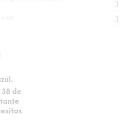
,
OUTLET
)
zul.
a 38 de
stante
cesitas