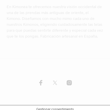
En Kimonea te ofrecemos nuestra visión occidental de
una de las prendas más antiguas de oriente, el
Kimono. Diseñamos con mucho mimo cada uno de
nuestros Kimonos, eligiendo cuidadosamente las telas
para que puedas sentirte diferente y especial cada vez
que te los pongas. Fabricación artesanal en España.
Gestionar consentimiento