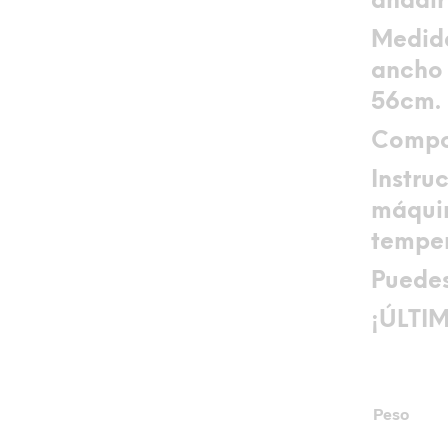
añadir
Medid
ancho 
56cm.
Compo
Instru
máquin
temper
Puedes
¡ÚLTI
Peso