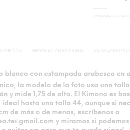
CATEGORÍAS:
KIMONOS
SCRIPCIÓN
INFORMACIÓN ADICIONAL
VALORACIONES (0
 blanco con estampado arabesco en a
única, la modelo de la foto usa una tall
ón y mide 1,75 de alto. El Kimono es ba
 ideal hasta una talla 44
, aunque si ne
cm de más o de menos, escríbenos a
a.te@gmail.com y miramos si podemos