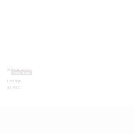
SIN STOCK
Lino rojo
48,95
€
LEER MÁS