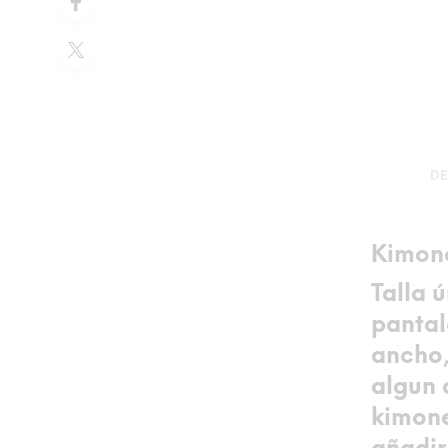
DE
Kimono
Talla 
pantal
ancho,
algun 
kimone