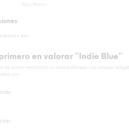
Azul
,
Blanco
ciones
oraciones aún.
 primero en valorar “Indie Blue”
ón de correo electrónico no será publicada.
Los campos obligat
cados con
*
ACIÓN
*
ACIÓN
*