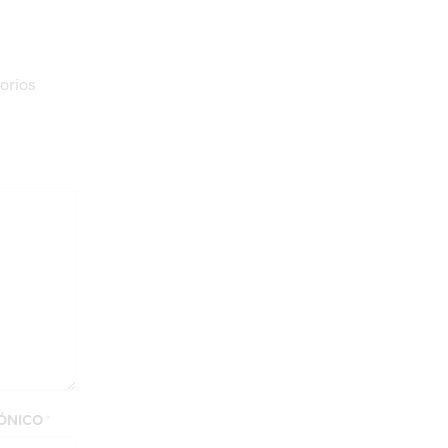
orios
RÓNICO
*