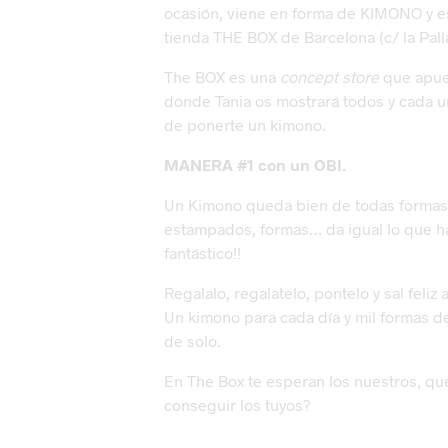
ocasión, viene en forma de KIMONO y es
tienda THE BOX de Barcelona (c/ la Palla
The BOX es una
concept store
que apues
donde Tania os mostrará todos y cada 
de ponerte un kimono.
MANERA #1 con un OBI.
Un Kimono queda bien de todas formas,
estampados, formas… da igual lo que h
fantástico!!
Regalalo, regalatelo, pontelo y sal fel
Un kimono para cada día y mil formas d
de solo.
En The Box te esperan los nuestros, qu
conseguir los tuyos?