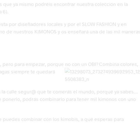
 que ya mismo podréis encontrar nuestra colección en la
 6).
ta por diseñadores locales y por el SLOW FASHION y en
uno de nuestros KIMONOS y os enseñará una de las mil manera
 pero para empezar, porque no con un OBI? Combina colores,
agas siempre te qued
ará
iz a la calle segur@ que te comerás el mundo, porqué ya sabes…
e ponerlo, podrás combinarlo para tener mil kimonos con uno
e puedes combinar con los kimobis, a qué esperas para