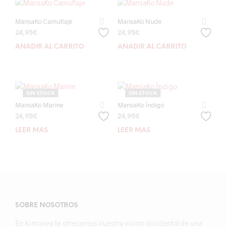
MansaKo Camuflaje
MansaKo Nude
24,95
€
24,95
€
AÑADIR AL CARRITO
AÑADIR AL CARRITO
SIN STOCK
SIN STOCK
MansaKo Marine
MansaKo Índigo
24,95
€
24,95
€
LEER MÁS
LEER MÁS
SOBRE NOSOTROS
En Kimonea te ofrecemos nuestra visión occidental de una