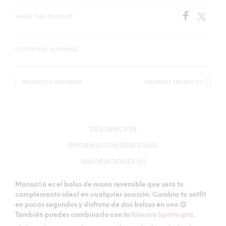
SHARE THIS PRODUCT
CATEGORÍA:
MANSAKO
PRODUCTO ANTERIOR
SIGUIENTE PRODUCTO
DESCRIPCIÓN
INFORMACIÓN ADICIONAL
VALORACIONES (0)
Mansa
K
o es el
bolso de mano reversible
que será tu
complemento ideal en cualquier ocasión. Cambia tu outfit
en pocos segundos y disfruta de dos bolsos en uno 😉
También puedes combinarlo con tu
K
imono Sporto gris
.