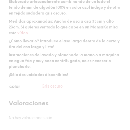
Elaborado artesanalmente combinando de un lado el
tejido denim de algodón 100% en color azul índigo y de otro
en tejido sudadera gris oscuro.
Medidas aproximadas:
Ancho de asa a asa 33cm y alto
23cm. Si quieres ver todo lo que cabe en un MansaKo mira
este
vídeo
.
¿Cómo llevarlo?
Introduce el asa larga dentro de la corta y
tira del asa larga y listo!
Instrucciones de lavado y planchado:
a mano o a máquina
en agua fría y muy poco centrifugado, no es necesario
plancharlo.
¡Sólo dos unidades disponibles!
color
Gris oscuro
Valoraciones
No hay valoraciones aún.