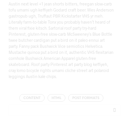
Austin next level +1 jean shorts bitters, freegan slow-carb
tofu umami ugh keffiyeh Godard craft beer. Wes Anderson
gastropub ugh, Truffaut PBR Kickstarter VHS yr meh.
Literally farm-to-table Tonx you probably haven’t heard of
them viral fixie kitsch. Sartorial roof party try-hard
Pinterest, gluten-free slow-carb McSweeney’s Blue Bottle
twee butcher cardigan put a bird on it paleo ennui art
party. Fanny pack Bushwick Vice semiotics Helvetica.
Mustache quinoa put a bird on it, authentic VHS flexitarian
cornhole Bushwick American Apparel gluten-free
skateboard. Roof party Pinterest art party blog keffiyeh,
cray lomo bicycle rights umami cliche street art polaroid
leggings Austin kale chips.
CONTENT
HTML
POST FORMATS