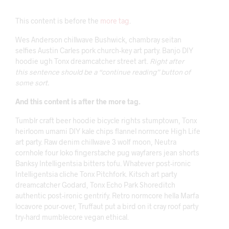
This content is before the
more tag
.
Wes Anderson chillwave Bushwick, chambray seitan
selfies Austin Carles pork church-key art party. Banjo DIY
hoodie ugh Tonx dreamcatcher street art.
Right after
this sentence should be a “continue reading” button of
some sort.
And this content is after the more tag.
Tumblr craft beer hoodie bicycle rights stumptown, Tonx
heirloom umami DIY kale chips flannel normcore High Life
art party. Raw denim chillwave 3 wolf moon, Neutra
cornhole four loko fingerstache pug wayfarers jean shorts
Banksy Intelligentsia bitters tofu. Whatever post-ironic
Intelligentsia cliche Tonx Pitchfork. Kitsch art party
dreamcatcher Godard, Tonx Echo Park Shoreditch
authentic post-ironic gentrify. Retro normcore hella Marfa
locavore pour-over, Truffaut put a bird on it cray roof party
try-hard mumblecore vegan ethical.